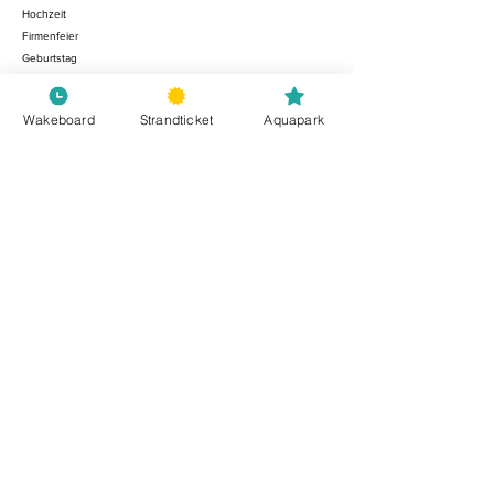
Hochzeit
Firmenfeier
Geburtstag
Einschulung
Jugendweihe
Wakeboard
Strandticket
Aquapark
Wasserski/ Wakeboard
Kurse
Stunden Tickets
Kindergeburtstag
Exklusive Seilbahnmiete
Schulklassen
Wasserspass
Strandticket
Aquapark
Sicherheitshinweise
Preise
Gutscheine
Öffnungszeiten
Anfahrt
Termine