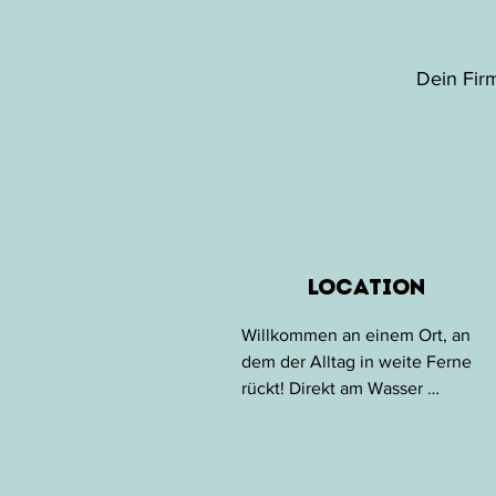
Dein Fir
Location
Willkommen an einem Ort, an 
dem der Alltag in weite Ferne 
rückt! Direkt am Wasser 
gelegen, bietet diese 
einzigartige Location Platz für 
bis zu 1000 Gäste und schafft 
die perfekte Kulisse für 