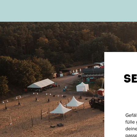
unvergessliche Momente. 
Weitläufige Strandflächen laden 
zum Entspannen ein, während 
mehrere stilvolle Bars und 
vielseitige Cateringbereiche 
kulinarische Genüsse bieten. 
Ob große Events, private Feiern 
oder einfach eine Auszeit – hier 
trifft entspannte Atmosphäre 
auf exklusives Ambiente.
S
Gefäl
fülle
deine
passe