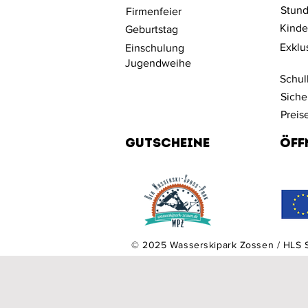
Stund
Firmenfeier
Kinde
Geburtstag
Exklu
Einschulung
Jugendweihe
Schul
Siche
Preis
Gutscheine
Öff
© 2025 Wasserskipark Zossen / HLS
JETZT BUCHEN
JETZT BUCHEN