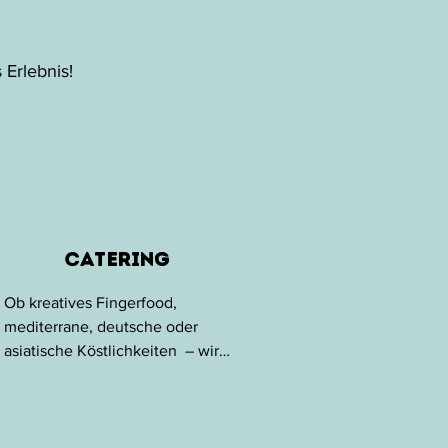
Erlebnis!
Catering
Ob kreatives Fingerfood, 
mediterrane, deutsche oder 
asiatische Köstlichkeiten  – wir 
gestalten für euch ein 
individuelles Angebot, das 
genau auf eure Wünsche, 
Vorstellungen und Bedürfnisse 