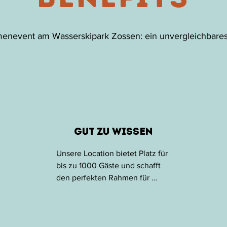
menevent am Wasserskipark Zossen: ein unvergleichbares 
Gut zu Wissen
Unsere Location bietet Platz für 
bis zu 1000 Gäste und schafft 
den perfekten Rahmen für 
einen Tag der in Erinnerung 
bleibt. Freut euch auf  eine 
Beachbar mit frischen Cocktails, 
überdachte Cateringbereiche,  