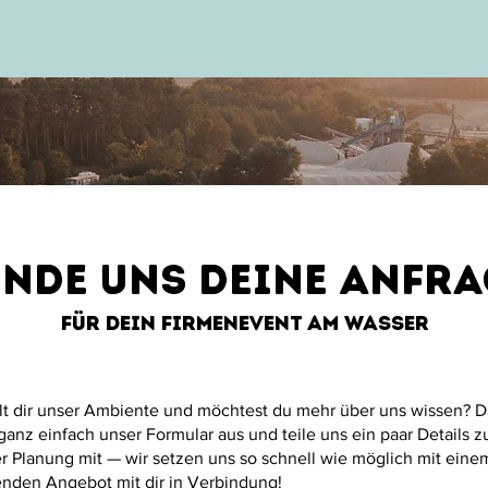
ein stilvolles Zelt inklusive 
Bestuhlung und einer 
überdachten Terrasse, direkt am 
Wasser. 

Lasst uns gemeinsam eure 
unvergessliche Feier gestalten!
ende uns deine Anfra
Für dein Firmenevent am Wasser
lt dir unser Ambiente und möchtest du mehr über uns wissen? 
 ganz einfach unser Formular aus und teile uns ein paar Details z
r Planung mit — wir setzen uns so schnell wie möglich mit eine
nden Angebot mit dir in Verbindung!