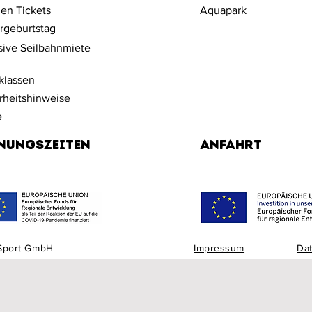
en Tickets
Aquapark
rgeburtstag
sive Seilbahnmiete
klassen
rheitshinweise
e
nungszeiten
Anfahrt
 Sport GmbH
Impressum
Da