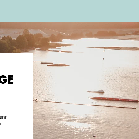
abgestimmt ist.
ge
Dann
u
m